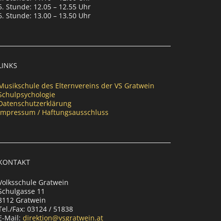
5. Stunde: 12.05 – 12.55 Uhr
6. Stunde: 13.00 – 13.50 Uhr
LINKS
Musikschule des Elternvereins der VS Gratwein
Schulpsychologie
Datenschutzerklärung
Impressum / Haftungsausschluss
KONTAKT
Volksschule Gratwein
Schulgasse 11
8112 Gratwein
Tel./Fax: 03124 / 51838
E-Mail:
direktion@vsgratwein.at