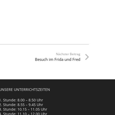
Nächster Beitrag
Besuch im Frida und Fred
UNSERE UNTERRICHTSZEITEN
1. Stunde: 8.00 – 8.50 Uhr
2. Stunde: 8.55 – 9.45 Uhr
3. Stunde: 10.15 – 11.05 Uhr
4. Stunde: 11.10 – 12.00 Uhr