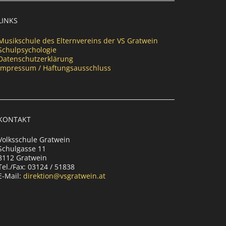
LINKS
Musikschule des Elternvereins der VS Gratwein
Schulpsychologie
Datenschutzerklärung
Impressum / Haftungsausschluss
KONTAKT
Volksschule Gratwein
Schulgasse 11
8112 Gratwein
Tel./Fax: 03124 / 51838
E-Mail:
direktion@vsgratwein.at