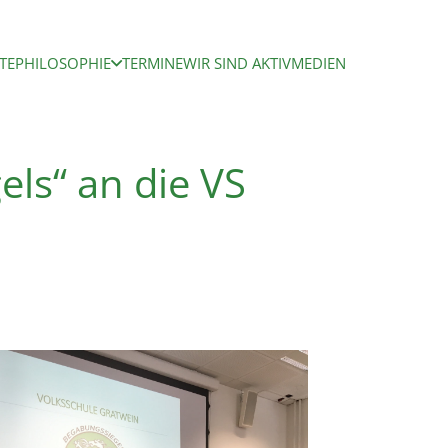
TE
PHILOSOPHIE
TERMINE
WIR SIND AKTIV
MEDIEN
els“ an die VS