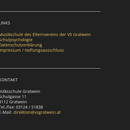
LINKS
Musikschule des Elternvereins der VS Gratwein
Schulpsychologie
Datenschutzerklärung
Impressum / Haftungsausschluss
KONTAKT
Volksschule Gratwein
Schulgasse 11
8112 Gratwein
Tel./Fax: 03124 / 51838
E-Mail:
direktion@vsgratwein.at