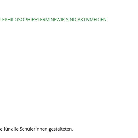
TE
PHILOSOPHIE
TERMINE
WIR SIND AKTIV
MEDIEN
 für alle SchülerInnen gestalteten.