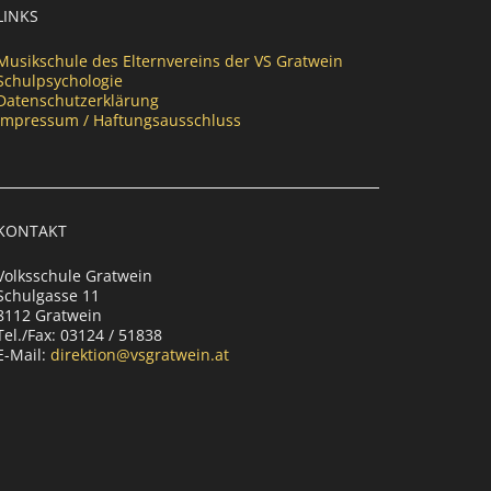
LINKS
Musikschule des Elternvereins der VS Gratwein
Schulpsychologie
Datenschutzerklärung
Impressum / Haftungsausschluss
KONTAKT
Volksschule Gratwein
Schulgasse 11
8112 Gratwein
Tel./Fax: 03124 / 51838
E-Mail:
direktion@vsgratwein.at